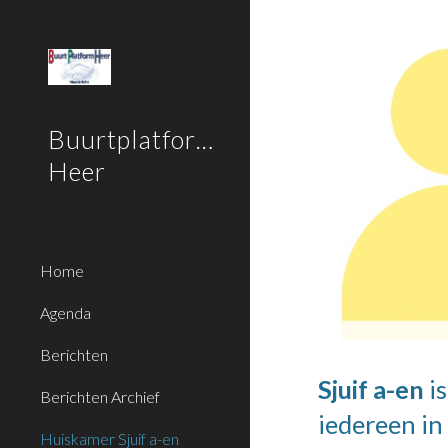
Sk
Buurtplatform
Heer
Home
Agenda
Berichten
Sjuif a-en
is
Berichten Archief
iedereen in
Huiskamer Sjuif a-en