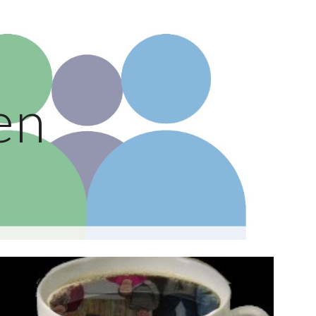
ion
-en